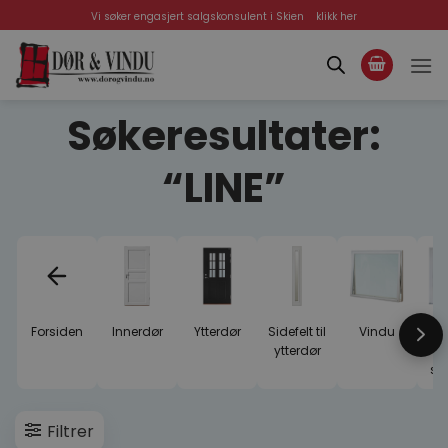
Skip
Vi søker engasjert salgskonsulent i Skien
klikk her
to
content
Søkeresultater:
“LINE”
Forsiden
Innerdør
Ytterdør
Sidefelt til
Vindu
Ba
Ne
ytterdør
sk
Filtrer