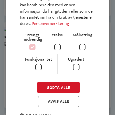
produktsiden
kan kombinere den med annen
Velg alternativ
Velg alternativ
informasjon du har gitt dem eller som de
har samlet inn fra din bruk av tjenestene
deres.
Personvernerklæring
Strengt
Ytelse
Målretting
nødvendig
Dette
Harmonie Line grå
produktet
Dette
innerdør med helt
Harmonie Line dempet
har
produktet
glass
Funksjonalitet
Ugradert
sort innerdør med helt
flere
har
glass
varianter.
flere
Alternativene
varianter.
kan
6 126
kr
Alternativene
8 632
kr
8 632
kr
velges
kan
5 990
kr
GODTA ALLE
-31%
-29%
på
velges
produktsiden
på
Velg alternativ
Velg alternativ
produktsiden
AVVIS ALLE
VIS DETALJER