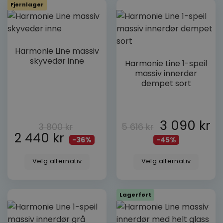
Fjernlager
Dette
Harmonie Line massiv
produktet
Dette
skyvedør inne
Harmonie Line 1-speil
har
produktet
massiv innerdør
flere
har
dempet sort
varianter.
flere
Alternativene
varianter.
kan
Alternativene
velges
kan
3 090
kr
3 800
kr
5 616
kr
på
velges
2 440
kr
produktsiden
-36%
-45%
på
produktsiden
Velg alternativ
Velg alternativ
Lagerført