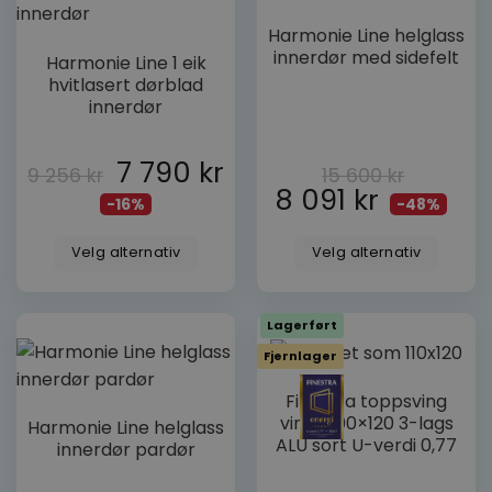
dorogvindu.no
Dette
Harmonie Line helglass
produktet
Dette
innerdør med sidefelt
Harmonie Line 1 eik
har
produktet
CookieScriptConsent
CookieScript
hvitlasert dørblad
dorogvindu.no
Googles
flere
har
innerdør
personvernregler
varianter.
flere
Alternativene
varianter.
kan
7 790
kr
Alternativene
9 256
kr
15 600
kr
velges
kan
8 091
kr
-16%
-48%
på
velges
produktsiden
på
Velg alternativ
Velg alternativ
produktsiden
VISITOR_PRIVACY_METADATA
YouTube
.youtube.com
Lagerført
Fjernlager
Finestra toppsving
Dette
vindu 100×120 3-lags
Harmonie Line helglass
produktet
ALU sort U-verdi 0,77
innerdør pardør
har
flere