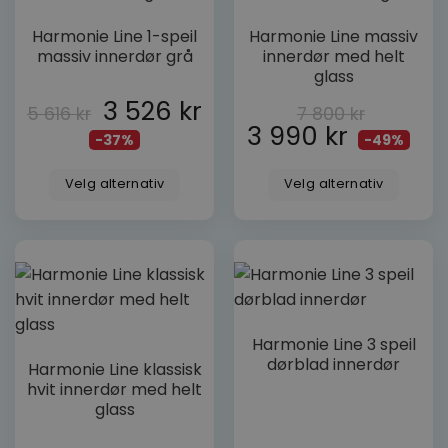
Dette
Dette
Harmonie Line 1-speil
Harmonie Line massiv
produktet
produktet
massiv innerdør grå
innerdør med helt
har
har
glass
flere
flere
3 526
kr
varianter.
varianter.
5 616
kr
7 800
kr
3 990
kr
Alternativene
Alternativene
-37%
-49%
kan
kan
velges
velges
Velg alternativ
Velg alternativ
på
på
produktsiden
produktsiden
Dette
Harmonie Line 3 speil
produktet
Dette
dørblad innerdør
Harmonie Line klassisk
har
produktet
hvit innerdør med helt
flere
har
glass
varianter.
flere
Alternativene
varianter.