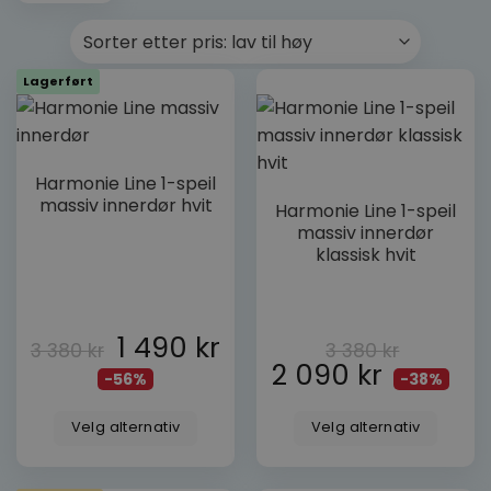
Lagerført
Dette
Harmonie Line 1-speil
produktet
Dette
massiv innerdør hvit
Harmonie Line 1-speil
har
produktet
massiv innerdør
flere
har
klassisk hvit
varianter.
flere
Alternativene
varianter.
kan
Alternativene
velges
kan
1 490
kr
3 380
kr
3 380
kr
på
velges
2 090
kr
produktsiden
-56%
-38%
på
produktsiden
Velg alternativ
Velg alternativ