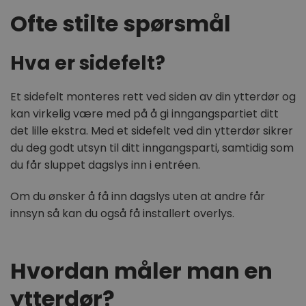
{32}
Ofte stilte spørsmål
woocommerce_cart_hash
Automattic
Inc.
dorogvindu.no
Hva er sidefelt?
CookieScriptConsent
CookieScript
Et sidefelt monteres rett ved siden av din ytterdør og
dorogvindu.no
Googles
kan virkelig være med på å gi inngangspartiet ditt
personvernregler
det lille ekstra. Med et sidefelt ved din ytterdør sikrer
du deg godt utsyn til ditt inngangsparti, samtidig som
du får sluppet dagslys inn i entréen.
Om du ønsker å få inn dagslys uten at andre får
innsyn så kan du også få installert overlys.
VISITOR_PRIVACY_METADATA
YouTube
.youtube.com
Hvordan måler man en
ytterdør?