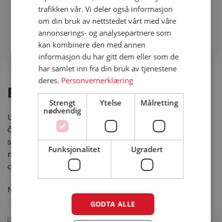
trafikken vår. Vi deler også informasjon
Lurs Grebbestad par
Lurs Klövhult par
om din bruk av nettstedet vårt med våre
ytterdør
ytterdør
annonserings- og analysepartnere som
39 900
kr
40 900
kr
kan kombinere den med annen
informasjon du har gitt dem eller som de
har samlet inn fra din bruk av tjenestene
deres.
Personvernerklæring
Boddør
Strengt
Ytelse
Målretting
nødvendig
Uansett hva du oppbevarer i boden din er det viktig
å ha en dør som holder uvedkommende ute, og som
samtidig gjerne står i stil til resten av fasaden. Velg
Funksjonalitet
Ugradert
mellom modeller med eller uten glass fra Harmonie,
og flere ulike modeller.
Noen utvalgte
boddører
fra vårt sortiment:
GODTA ALLE