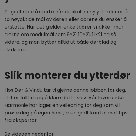
Et godt sted å starte når du skal ha ny ytterdør er å
ta nøyaktige mål av døren eller dørene du ønsker å
erstatte. Når det gjelder enkeltdører snakker man
woocommerce_recently_viewed
Automattic
gjerne om modulmål som 9×21 10×21, 11×21 og så
Inc.
dorogvindu.no
videre, og man bytter alltid ut både dørblad og
dørkarm.
FORSØRGER
FORSØRGER
NAVN
NAVN
UTLØPSDATO
UTLØPSDA
BE
Slik monterer du ytterdør
/
DOMENE
/
DOMENE
FORSØRGER
/
NAVN
UTLØPSDATO
BESKRIV
_http_accept:image/webp
__Secure-ROLLOUT_TOKEN
dorogvindu.no
.youtube.com
Sesjon
5 måneder
De
DOMENE
FORSØRGER
/
NAVN
UTLØPSDATO
BESKR
uker
in
DOMENE
bru
Hos Dør & Vindu tar vi gjerne denne jobben for deg,
sbjs_current_add
.dorogvindu.no
Sesjon
Denne coo
br
__Secure-YNID
.youtube.com
5 måneder
lagre inf
VISITOR_INFO1_LIVE
5 måneder 4
Denne
Google LLC
det er fullt mulig å klare dette selv. Vår leverandør
fo
uker
aktuelle b
uker
inform
.youtube.com
op
mellom br
er satt
Harmonie har laget en veiledning for deg som vil
av
wc_cart_created
dorogvindu.no
Sesjon
Det inklud
å holde
ne
detaljer s
brukerp
prøve deg på egen hånd, men godt kan ta imot tips
sik
wc_cart_hash_[abcdef0123456789]
dorogvindu.no
Sesjon
kampanje
Youtub
la
{32}
brukeradfe
fra eksperter.
innebyg
fo
med å spo
den kan
br
effektivit
om bes
markedsfø
nettste
Se videoen nedenfor: