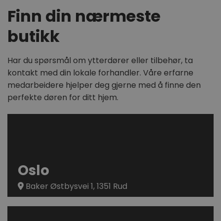
økttilstan
Finn din nærmeste
sbjs_migrations
.dorogvindu.no
Sesjon
Denne coo
spore bru
butikk
og migras
sider eller
nettstedet
brukeropp
websidens
Har du spørsmål om ytterdører eller tilbehør, ta
kontakt med din lokale forhandler. Våre erfarne
sbjs_current
.dorogvindu.no
Sesjon
Denne
informasj
medarbeidere hjelper deg gjerne med å finne den
brukes til
aktivitet
perfekte døren for ditt hjem.
på tvers a
lette bedr
forståelse
brukeradf
sbjs_session
.dorogvindu.no
29 minutter 52
Denne
sekunder
informasj
brukes til
brukerakti
å forbedre
Oslo
brukbarhet
noe som bi
hvordan 
Baker Østbysvei 1, 1351 Rud
samhandle