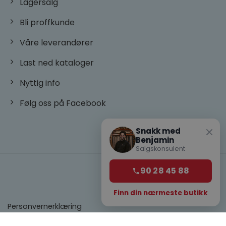
Lagersalg
Bli proffkunde
Våre leverandører
Last ned kataloger
Nyttig info
Følg oss på Facebook
Snakk med
Benjamin
Salgskonsulent
90 28 45 88
Finn din nærmeste butikk
Personvernerklæring
Salgs og leveringsbetingelser