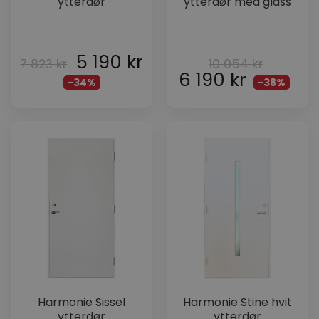
ytterdør
ytterdør med glass
5 190
kr
7 823
kr
10 054
kr
6 190
kr
-34%
-38%
Harmonie Sissel
Harmonie Stine hvit
ytterdør
ytterdør