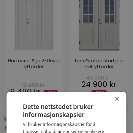
Harmonie Silje 2-fløyet
Lurs Grebbestad par
ytterdør
hvit ytterdør
40 900
kr
24 900
kr
19 556
kr
16 490
kr
-16%
-39%
×
Dette nettstedet bruker
informasjonskapsler
Vi bruker informasjonskapsler for å
tilpasse innhold, annonser og analysere