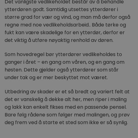
Det vanligste vedlikeholdet består av å behandle
er knyttet
Universal 
ytterdøren godt. Samtidig utsettes ytterdører i
en betyde
Googles m
større grad for vær og vind, og man må derfor også
analysetj
informasj
regne med noe vedlikeholdsarbeid.. Både tørke og
brukes til 
brukere ve
fukt kan være skadelige for en ytterdør, derfor er
tilfeldig
det viktig å utføre nøyaktig renhold av døren.
som en kli
Den er ink
sideforesp
nettsted o
Som hovedregel bør ytterdører vedlikeholdes to
beregne b
ganger i året – en gang om våren, og en gang om
kampanjed
nettsteds
høsten. Dette gjelder også ytterdører som står
sbjs_udata
.dorogvindu.no
Sesjon
Denne
under tak og er mer beskyttet mot været.
informasj
brukes til 
brukerspe
Utbedring av skader er et så bredt og variert felt at
hjelper m
analysere 
det er vanskelig å dekke alt her, men riper i maling
reklamek
optimalis
og lakk kan enkelt fikses med en passende pensel.
brukeropp
nettstedet
Bare følg rådene som følger med malingen, og prøv
deg frem ved å starte et sted som ikke er så synlig.
_ga_1H3HEQL2N0
.dorogvindu.no
1 år 1 måned
Denne
informasj
brukes av
for å opp