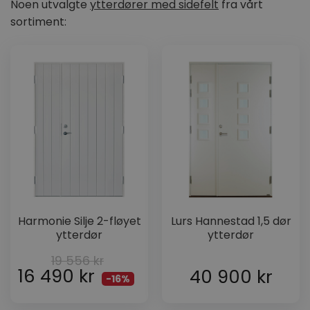
Noen utvalgte
ytterdører med sidefelt
fra vårt
sortiment:
Harmonie Silje 2-fløyet
Lurs Hannestad 1,5 dør
ytterdør
ytterdør
19 556
kr
16 490
kr
40 900
kr
-16%