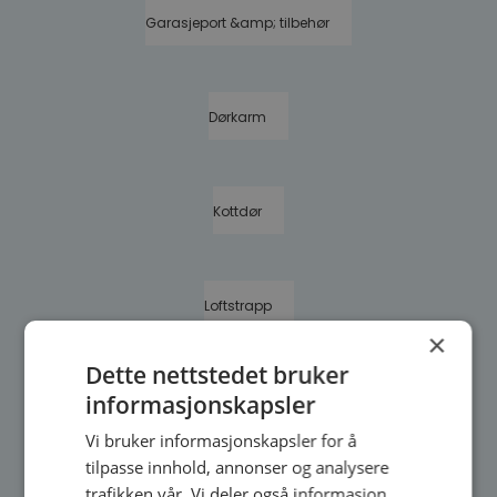
Garasjeport &amp; tilbehør
Dørkarm
Kottdør
Loftstrapp
×
Dette nettstedet bruker
informasjonskapsler
Badstudør
Vi bruker informasjonskapsler for å
tilpasse innhold, annonser og analysere
trafikken vår. Vi deler også informasjon
Tilbehør