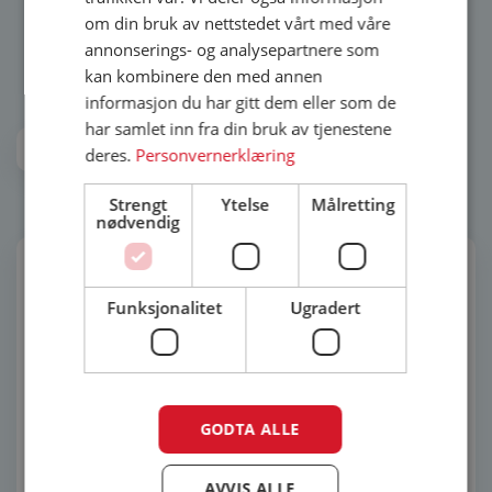
om din bruk av nettstedet vårt med våre
annonserings- og analysepartnere som
kan kombinere den med annen
Outlet
informasjon du har gitt dem eller som de
har samlet inn fra din bruk av tjenestene
Filtrer
deres.
Personvernerklæring
Strengt
Ytelse
Målretting
nødvendig
Funksjonalitet
Ugradert
GODTA ALLE
Finestra Toppsving
Finestra 1-rams
vindu 90×100 3-lags U-
sidehengslet vindu
AVVIS ALLE