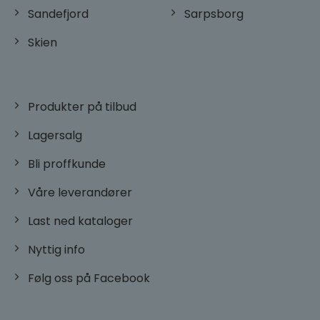
Sandefjord
Sarpsborg
woocommerce_cart_hash
Automattic
Inc.
Skien
dorogvindu.no
CookieScriptConsent
CookieScript
dorogvindu.no
Googles
Produkter på tilbud
personvernregler
Lagersalg
Bli proffkunde
Våre leverandører
Last ned kataloger
VISITOR_PRIVACY_METADATA
YouTube
.youtube.com
Nyttig info
Følg oss på Facebook