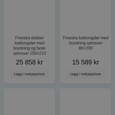
kjernefunksjoner på nettstedet, som
brukerinnlogging og kontoadministrasjon.
Nettstedet kan ikke brukes riktig uten strengt
nødvendige informasjonskapsler.
FORSØRGER
NAVN
/
DOMENE
woocommerce_items_in_cart
Automattic
Inc.
Finestra dobbel
Finestra balkongdør med
dorogvindu.no
balkongdør med
brystning sprosser
brystning og faste
80×200
sprosser 150×210
wp_woocommerce_session_[abcdef0123456789]
dorogvindu.no
{32}
25 858
kr
15 589
kr
woocommerce_cart_hash
Automattic
Inc.
Legg i innkjøpsliste
Legg i innkjøpsliste
dorogvindu.no
CookieScriptConsent
CookieScript
dorogvindu.no
Googles
personvernregler