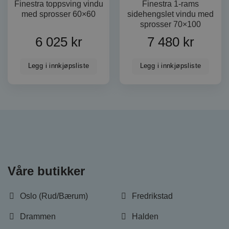
tredje
Finestra toppsving vindu
Finestra 1-rams
første økt
med sprosser 60×60
sidehengslet vindu med
sporer det
som bruke
sprosser 70×100
veien de 
søkemotor
6 025
kr
7 480
kr
brukt, og 
på tidspun
besøket. 
informasjo
Legg i innkjøpsliste
Legg i innkjøpsliste
analysere
nettstedet
forstå bru
_ga
1 år 1 måned
Dette
Google LLC
informasj
.dorogvindu.no
er knyttet
Universal 
en betyde
Googles m
analysetj
informasj
brukes til 
brukere ve
Våre butikker
tilfeldig
som en kli
Den er ink
sideforesp
Oslo (Rud/Bærum)
Fredrikstad
nettsted o
beregne b
kampanjed
Drammen
Halden
nettsteds