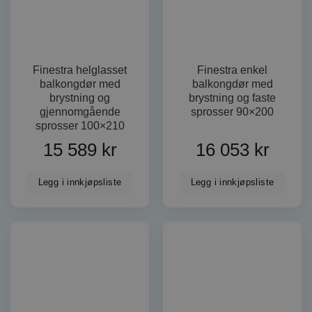
Finestra helglasset
Finestra enkel
VISITOR_PRIVACY_METADATA
YouTube
balkongdør med
balkongdør med
.youtube.com
brystning og
brystning og faste
gjennomgående
sprosser 90×200
sprosser 100×210
15 589
kr
16 053
kr
Legg i innkjøpsliste
Legg i innkjøpsliste
woocommerce_recently_viewed
Automattic
Inc.
dorogvindu.no
FORSØRGER
FORSØRGER
NAVN
NAVN
UTLØPSDATO
UTLØPSDA
BE