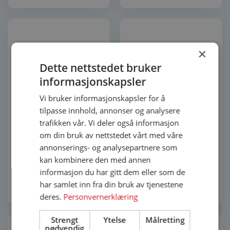
×
Dette nettstedet bruker
informasjonskapsler
Vi bruker informasjonskapsler for å
tilpasse innhold, annonser og analysere
trafikken vår. Vi deler også informasjon
Finestra 1-rams
Finestra helglasset
sidehengslet vindu
balkongdør med faste
om din bruk av nettstedet vårt med våre
60×60 3-lags glass
sprosser 110×210
annonserings- og analysepartnere som
kan kombinere den med annen
4 792
kr
20 241
kr
informasjon du har gitt dem eller som de
har samlet inn fra din bruk av tjenestene
Legg i innkjøpsliste
Legg i innkjøpsliste
deres.
Personvernerklæring
Strengt
Ytelse
Målretting
nødvendig