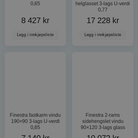
0,65
helglasset 3-lags U-verdi
0,77
8 427
kr
17 228
kr
Legg i innkjøpsliste
Legg i innkjøpsliste
Finestra fastkarm vindu
Finestra 2-rams
190×90 3-lags U-verdi
sidehengslet vindu
0,65
90×120 3-lags glass
7 140
kr
10 072
kr