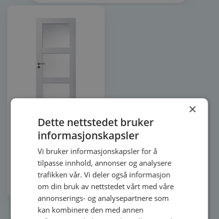
×
Dette nettstedet bruker
Dette
Harmonie Line
informasjonskapsler
produktet
innerdør med 3 glass
har
Vi bruker informasjonskapsler for å
9 594
kr
flere
tilpasse innhold, annonser og analysere
varianter.
trafikken vår. Vi deler også informasjon
Alternativene
Velg alternativ
kan
om din bruk av nettstedet vårt med våre
velges
annonserings- og analysepartnere som
på
kan kombinere den med annen
produktsiden