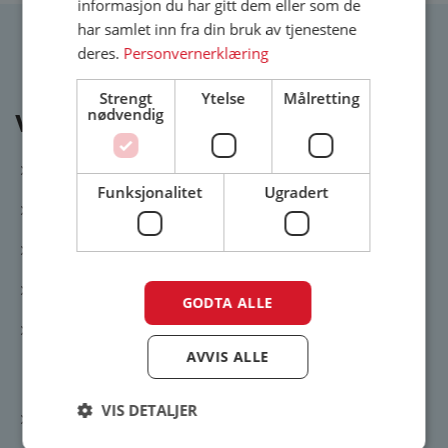
informasjon du har gitt dem eller som de
har samlet inn fra din bruk av tjenestene
deres.
Personvernerklæring
Strengt
Ytelse
Målretting
nødvendig
Våre butikker
Oslo (Rud/Bærum)
Fredrikstad
Funksjonalitet
Ugradert
Drammen
Halden
Larvik
Moss
Sandefjord
Sarpsborg
GODTA ALLE
Skien
AVVIS ALLE
VIS DETALJER
Produkter på tilbud