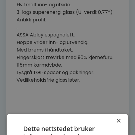
Hvitmalt inn- og utside.
3-lags superenergi glass (U-verdi: 0,77*).
Antikk profil.
.
ASSA Abloy espagnolett.
Hoppe vrider inn- og utvendig.
Med brems i håndtaket.
Fingerskjøtt trevirke med 90% kjernefuru.
115mm karmdybde.
Lysgrå TGI-spacer og pakninger.
Vedlikeholdsfrie glasslister.
×
Alle mål er utvendige karmmål.
Dette nettstedet bruker
Hengslingsside angis fra utside.