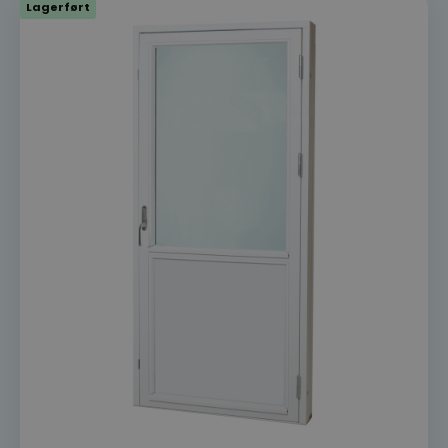
dorogvindu.no
Lagerført
wp_woocommerce_session_[abcdef0123456789]
dorogvindu.no
{32}
woocommerce_cart_hash
Automattic
Inc.
dorogvindu.no
CookieScriptConsent
CookieScript
dorogvindu.no
Googles
personvernregler
VISITOR_PRIVACY_METADATA
YouTube
.youtube.com