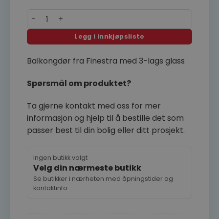
Finestra balkongdør 100x210 lav 3-lags LAGER U-verd
Legg i innkjøpsliste
Balkongdør fra Finestra med 3-lags glass
Spørsmål om produktet?
Ta gjerne kontakt med oss for mer
informasjon og hjelp til å bestille det som
passer best til din bolig eller ditt prosjekt.
Ingen butikk valgt
Velg din nærmeste butikk
Se butikker i nærheten med åpningstider og
kontaktinfo