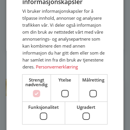
informasjonskapsler
Vi bruker informasjonskapsler for å
tilpasse innhold, annonser og analysere
Vi må ta forbehold om at
trafikken vår. Vi deler også informasjon
lagerbeholdningen på ønsket vare kan
om din bruk av nettstedet vårt med våre
være sluttsolgt.
annonserings- og analysepartnere som
kan kombinere den med annen
informasjon du har gitt dem eller som de
har samlet inn fra din bruk av tjenestene
Relaterte produkter
deres.
Personvernerklæring
Strengt
Ytelse
Målretting
nødvendig
Funksjonalitet
Ugradert