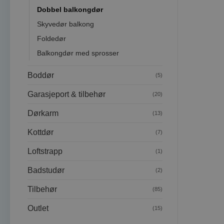
Dobbel balkongdør
Skyvedør balkong
Foldedør
Balkongdør med sprosser
Boddør
(5)
Garasjeport & tilbehør
(20)
Dørkarm
(13)
Kottdør
(7)
Loftstrapp
(1)
Badstudør
(2)
Tilbehør
(85)
Outlet
(15)