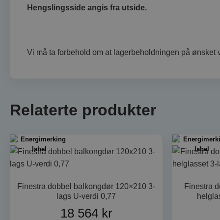
Strengt nødvendige i
Hengslingsside angis fra utside.
Nettstedet kan ikke 
NAVN
woocommerce_item
Vi må ta forbehold om at lagerbeholdningen på ønsket v
wp_woocommerce_s
{32}
woocommerce_car
Relaterte produkter
CookieScriptConse
G
VISITOR_PRIVACY_
Finestra dobbel balkongdør 120×210 3-
Finestra 
lags U-verdi 0,77
helgla
18 564
kr