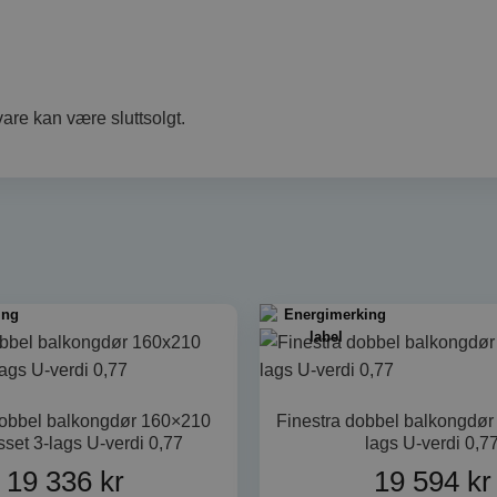
nformasjonskapsler tillater kjernefunksjoner på nettstedet, som brukerinnlogging og 
brukes riktig uten strengt nødvendige informasjonskapsler.
FORSØRGER
UTLØPSDATO
BESKRIVELSE
/
DOMENE
s_in_cart
Sesjon
Hjelper WooComm
Automattic
are kan være sluttsolgt.
bestemme når innh
Inc.
handlekurven end
dorogvindu.no
ession_[abcdef0123456789]
dorogvindu.no
2 dager
Brukes til å identi
nettstedet.
t_hash
Sesjon
Hjelper WooComm
Automattic
bestemme når innh
Inc.
handlekurven end
dorogvindu.no
nt
4 uker 2 dager
Denne informasjo
CookieScript
oogles personvernregler
av Cookie-Script.c
dorogvindu.no
huske innstilling
informasjonskapse
at Cookie-Script.
fungerer som det s
METADATA
5 måneder 4
Denne cookien bruk
YouTube
uker
brukerens samtyk
dobbel balkongdør 160×210
Finestra dobbel balkongdør
.youtube.com
personvernvalg for
sset 3-lags U-verdi 0,77
lags U-verdi 0,7
med nettstedet. De
om den besøkend
19 336
kr
19 594
kr
ulike personvernp
innstillinger, slik 