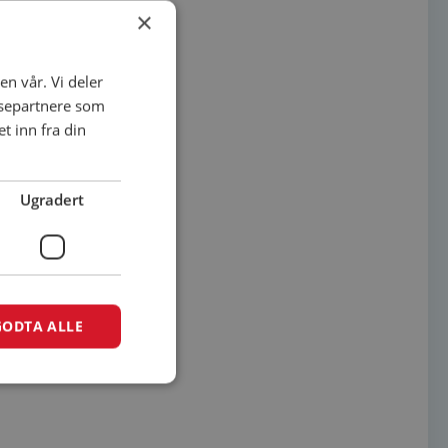
×
en vår. Vi deler
ysepartnere som
 inn fra din
Ugradert
GODTA ALLE