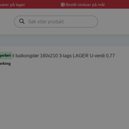
arer på lager
Bestill vinduer på mål
Products
search
erført