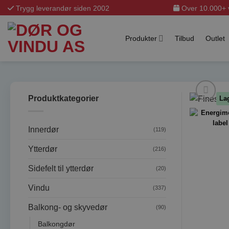
Skip
Trygg leverandør siden 2002
Over 10.000+ v
to
content
Produkter
Tilbud
Outlet
Produktkategorier
Lag
Innerdør
(119)
Ytterdør
(216)
Sidefelt til ytterdør
(20)
Vindu
(337)
Balkong- og skyvedør
(90)
Balkongdør