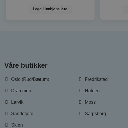
Legg i innkjøpsliste
woocommerce_rece
NAVN
NAVN
NAVN
NAVN
_http_accept:imag
__Secure-ROLLOU
sbjs_current_add
__Secure-YNID
VISITOR_INFO1_LIV
Våre butikker
wc_cart_created
wc_cart_hash_[abcd
Oslo (Rud/Bærum)
Fredrikstad
sbjs_first_add
YSC
Drammen
Halden
_fbp
sbjs_first
Larvik
Moss
Sandefjord
Sarpsborg
Skien