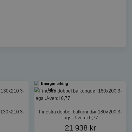
kontoadministrasjon.
erce med å
oldet / dataene i
res.
fisere bruker på
erce med å
oldet / dataene i
res.
nskapselen brukes
om-tjenesten for å
ene for besøkendes
l. Det er nødvendig
com cookie-banner
kal.
es til å lagre
ke og
 130×210 3-
Finestra dobbel balkongdør 180×200 3-
 deres interaksjon
7
lags U-verdi 0,77
t registrerer data
es samtykke om
21 938
kr
olicyer og
at deres preferanser