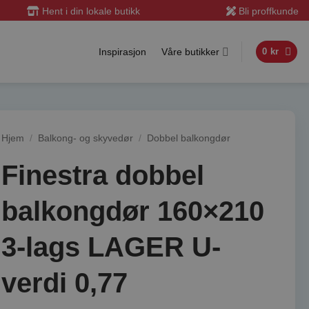
Hent i din lokale butikk
Bli proffkunde
Inspirasjon
Våre butikker
0
kr
Hjem
/
Balkong- og skyvedør
/
Dobbel balkongdør
Finestra dobbel
balkongdør 160×210
3-lags LAGER U-
verdi 0,77