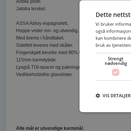
Antikk profil.
Jatoba terskel.
Dette netts
.
Vi bruker informa
ASSA Abloy espagnolett.
også informasjon
Hoppe vrider inn- og utvendig.
kan kombinere de
Med brems i håndtaket.
bruk av tjenesten
Sidefelt leveres med skåter.
Fingerskjøtt trevirke med 90% kjernefuru.
Strengt
115mm karmdybde.
nødvendig
Lysgrå TGI-spacer og pakninger.
Vedlikeholdsfrie glasslister.
VIS DETALJER
Alle mål er utvendige karmmål.