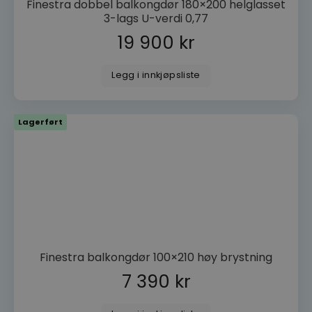
Finestra dobbel balkongdør 180×200 helglasset
3-lags U-verdi 0,77
VISITOR_PRIVACY_METADATA
YouTube
19 900
kr
.youtube.com
Legg i innkjøpsliste
Lagerført
woocommerce_recently_viewed
Automattic
Inc.
dorogvindu.no
Finestra balkongdør 100×210 høy brystning
FORSØRGER
FORSØRGER
NAVN
NAVN
UTLØPSDATO
UTLØPSDA
BE
/
DOMENE
/
DOMENE
7 390
kr
FORSØRGER
/
NAVN
UTLØPSDATO
BESKRIV
_http_accept:image/webp
__Secure-ROLLOUT_TOKEN
dorogvindu.no
.youtube.com
Sesjon
5 måneder
De
DOMENE
FORSØRGER
/
NAVN
UTLØPSDATO
BESKR
uker
in
DOMENE
bru
sbjs_current_add
.dorogvindu.no
Sesjon
Denne coo