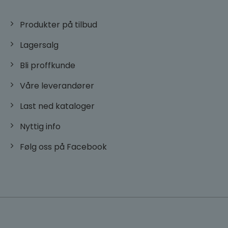
søkemotor
brukt, og 
på tidspun
besøket. 
Produkter på tilbud
informasjo
analysere
Lagersalg
nettstedet
forstå bru
Bli proffkunde
_ga
1 år 1 måned
Dette
Google LLC
informasj
.dorogvindu.no
er knyttet
Våre leverandører
Universal 
en betyde
Googles m
Last ned kataloger
analysetj
informasj
brukes til 
Nyttig info
brukere ve
tilfeldig
som en kli
Følg oss på Facebook
Den er ink
sideforesp
nettsted o
beregne b
kampanjed
nettsteds
sbjs_udata
.dorogvindu.no
Sesjon
Denne
informasj
brukes til 
brukerspe