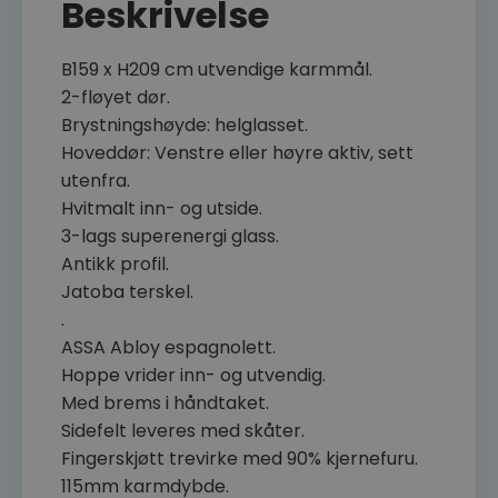
Beskrivelse
B159 x H209 cm utvendige karmmål.
2-fløyet dør.
Brystningshøyde: helglasset.
Hoveddør: Venstre eller høyre aktiv, sett
utenfra.
Hvitmalt inn- og utside.
3-lags superenergi glass.
Antikk profil.
Jatoba terskel.
.
ASSA Abloy espagnolett.
Hoppe vrider inn- og utvendig.
Med brems i håndtaket.
Sidefelt leveres med skåter.
Fingerskjøtt trevirke med 90% kjernefuru.
115mm karmdybde.