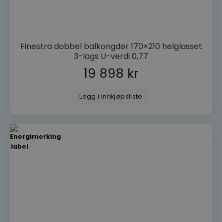
FORSØRGER
NAVN
/
DOMENE
woocommerce_items_in_cart
Automattic
Inc.
Finestra dobbel balkongdør 170×210 helglasset
dorogvindu.no
3-lags U-verdi 0,77
19 898
kr
wp_woocommerce_session_[abcdef0123456789]
dorogvindu.no
{32}
Legg i innkjøpsliste
woocommerce_cart_hash
Automattic
Inc.
dorogvindu.no
CookieScriptConsent
CookieScript
dorogvindu.no
Googles
personvernregler