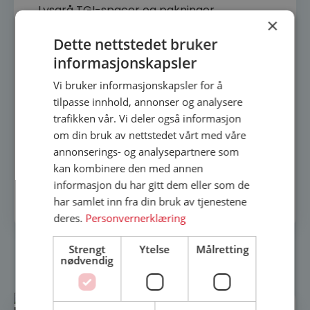
Lysgrå TGI-spacer og pakninger.
×
Vedlikeholdsfrie glasslister.
Dette nettstedet bruker
.
informasjonskapsler
Vi bruker informasjonskapsler for å
tilpasse innhold, annonser og analysere
trafikken vår. Vi deler også informasjon
om din bruk av nettstedet vårt med våre
annonserings- og analysepartnere som
kan kombinere den med annen
Alle mål er utvendige karmmål.
informasjon du har gitt dem eller som de
Hengslingsside angis fra utside.
har samlet inn fra din bruk av tjenestene
deres.
Personvernerklæring
Strengt
Ytelse
Målretting
nødvendig
Relaterte produkter