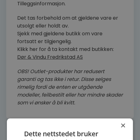
Tilleggsinformasjon.
Det tas forbehold om at gjeldene vare er
utsolgt eller holdt av.
Sjekk med gjeldene butikk om vare
fortsatt er tilgjengelig.
Klikk her for å ta kontakt med butikken:
Dør & Vindu Fredrikstad AS
OBS! Outlet-produkter har redusert
garanti og tas ikke i retur. Disse selges
rimelig fordi de enten er utgående
modeller, feilbestilt eller har mindre skader
som vi ønsker å bli kvitt.
×
Dette nettstedet bruker
Relaterte produkter