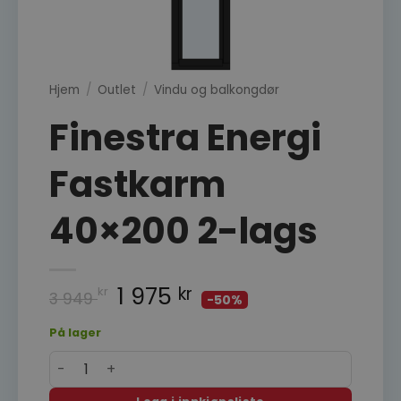
Hjem
/
Outlet
/
Vindu og balkongdør
Finestra Energi
Fastkarm
40×200 2-lags
1 975
kr
kr
3 949
-50%
På lager
Finestra Energi Fastkarm 40x200 2-lags antall