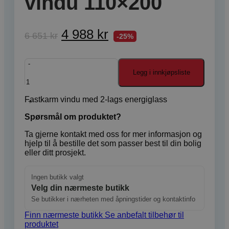
vindu 110×200
4 988
kr
6 651
kr
-25%
Finestra
fastkarm
Legg i innkjøpsliste
vindu
110x200
Fastkarm vindu med 2-lags energiglass
antall
Spørsmål om produktet?
Ta gjerne kontakt med oss for mer informasjon og
hjelp til å bestille det som passer best til din bolig
eller ditt prosjekt.
Ingen butikk valgt
Velg din nærmeste butikk
Se butikker i nærheten med åpningstider og kontaktinfo
Finn nærmeste butikk
Se anbefalt tilbehør til
produktet