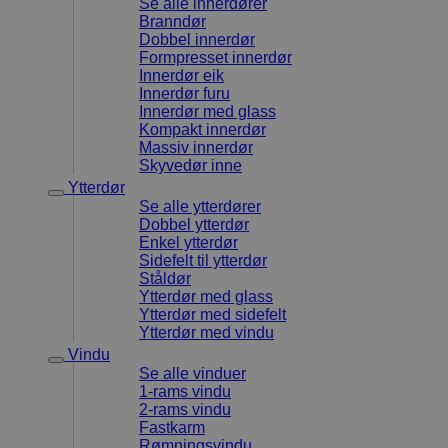
Se alle innerdører
nettsted og 
Branndør
beregne bes
kampanjedat
Dobbel innerdør
nettstedsan
Formpresset innerdør
Innerdør eik
sbjs_udata
.dorogvindu.no
Sesjon
Denne
Innerdør furu
informasjon
brukes til å 
Innerdør med glass
brukerspesi
Kompakt innerdør
hjelper med
Massiv innerdør
analysere ef
reklamekam
Skyvedør inne
optimaliser
Ytterdør
brukeropple
Se alle ytterdører
nettstedet.
Dobbel ytterdør
_ga_1H3HEQL2N0
.dorogvindu.no
1 år 1
Denne
Enkel ytterdør
måned
informasjon
Sidefelt til ytterdør
brukes av G
for å oppre
Ståldør
økttilstande
Ytterdør med glass
Ytterdør med sidefelt
sbjs_migrations
.dorogvindu.no
Sesjon
Denne cooki
Ytterdør med vindu
spore bruke
og migrasjo
Vindu
sider eller d
Se alle vinduer
nettstedet f
brukeropple
1-rams vindu
websidens a
2-rams vindu
Fastkarm
sbjs_current
.dorogvindu.no
Sesjon
Denne
Rømningsvindu
informasjon