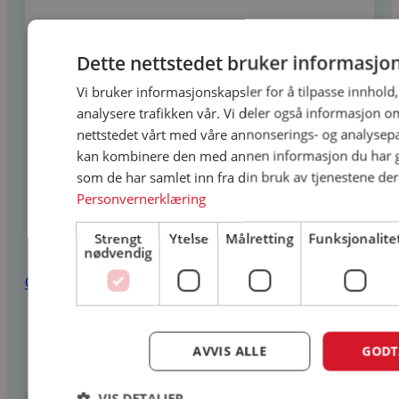
Dette nettstedet bruker informasjo
Vi bruker informasjonskapsler for å tilpasse innhold
analysere trafikken vår. Vi deler også informasjon o
nettstedet vårt med våre annonserings- og analysep
kan kombinere den med annen informasjon du har gi
som de har samlet inn fra din bruk av tjenestene der
Personvernerklæring
Strengt
Ytelse
Målretting
Funksjonalite
nødvendig
Quick View
Finestra 2-rams sidehengslet vindu 110×110 3-lags
glass
AVVIS ALLE
GODT
10 365
kr
Legg i innkjøpsliste
VIS DETALJER