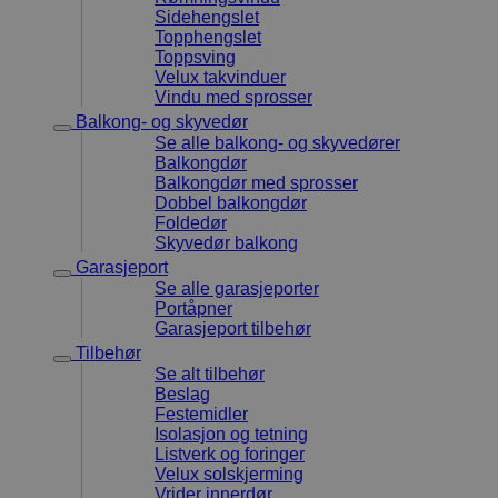
brukes til å
Sidehengslet
aktiviteter 
Topphengslet
på tvers av 
Toppsving
lette bedre 
Velux takvinduer
forståelse av
brukeradfer
Vindu med sprosser
Balkong- og skyvedør
sbjs_session
.dorogvindu.no
29
Denne
minutter
informasjon
Se alle balkong- og skyvedører
52
brukes til å
Balkongdør
sekunder
brukeraktivi
Balkongdør med sprosser
å forbedre y
Dobbel balkongdør
brukbarheten
noe som bidr
Foldedør
hvordan be
Skyvedør balkong
samhandler 
Garasjeport
Se alle garasjeporter
Portåpner
Garasjeport tilbehør
Tilbehør
Se alt tilbehør
Beslag
Festemidler
Isolasjon og tetning
Listverk og foringer
Velux solskjerming
Vrider innerdør