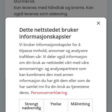
stormkrok.
Kan leveres med håndtak og brems. Kan
også leveres som sidesving.
×
Kan leveres med slett eller klassisk profil.
Dette nettstedet bruker
informasjonskapsler
Standard farge: Hvit NCS S 0502-Y
Vi bruker informasjonskapsler for å
Estimert leveringstid 6-8 uker.
tilpasse innhold, annonser og analysere
trafikken vår. Vi deler også informasjon
om din bruk av nettstedet vårt med våre
annonserings- og analysepartnere som
Leveres med foringsspor
kan kombinere den med annen
informasjon du har gitt dem eller som de
har samlet inn fra din bruk av tjenestene
deres.
Personvernerklæring
Alle mål er utvendige karmmål.
Hengslingsside angis fra utside.
Strengt
Ytelse
Målretting
nødvendig