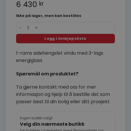
6 430
kr
Ikke på lager, men kan bestilles
Finestra 1-rams sidehengslet vindu 90x90 3-lags gl
Legg i innkjøpsliste
1-rams sidehengslet vindu med 3-lags
energiglass
Spørsmål om produktet?
Ta gjerne kontakt med oss for mer
informasjon og hjelp til å bestille det som
passer best til din bolig eller ditt prosjekt.
Ingen butikk valgt
Velg din nærmeste butikk
Se butikker i nærheten med åpningstider og