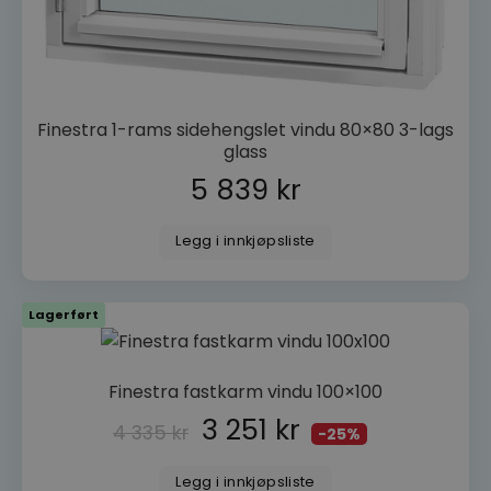
brukerinnlogging og kontoadministrasjon.
Nettstedet kan ikke brukes riktig uten strengt
nødvendige informasjonskapsler.
FORSØRGER
NAVN
/
DOMENE
Finestra 1-rams sidehengslet vindu 80×80 3-lags
woocommerce_items_in_cart
Automattic
Inc.
glass
dorogvindu.no
5 839
kr
wp_woocommerce_session_[abcdef0123456789]
dorogvindu.no
{32}
Legg i innkjøpsliste
woocommerce_cart_hash
Automattic
Inc.
Lagerført
dorogvindu.no
CookieScriptConsent
CookieScript
Finestra fastkarm vindu 100×100
dorogvindu.no
Googles
personvernregler
3 251
kr
4 335
kr
-25%
Legg i innkjøpsliste