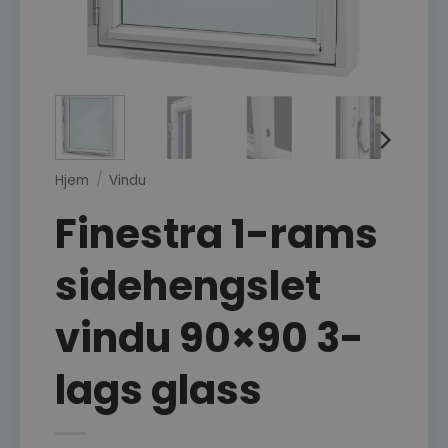
Hjem
/
Vindu
Finestra 1-rams
sidehengslet
vindu 90×90 3-
lags glass