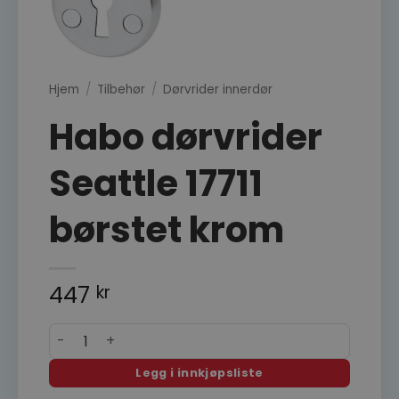
Hjem
/
Tilbehør
/
Dørvrider innerdør
Habo dørvrider
Seattle 17711
børstet krom
447
kr
Habo dørvrider Seattle 17711 børstet krom antall
Legg i innkjøpsliste