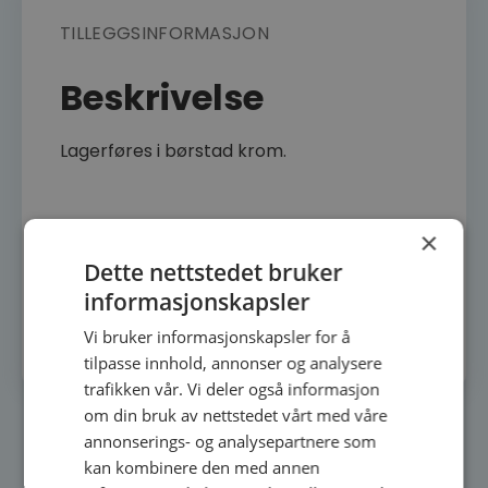
TILLEGGSINFORMASJON
Beskrivelse
Lagerføres i børstad krom.
×
Dette nettstedet bruker
informasjonskapsler
Varebeholdningen og utvalget kan
varierer fra butikk til butikk.
Vi bruker informasjonskapsler for å
tilpasse innhold, annonser og analysere
trafikken vår. Vi deler også informasjon
om din bruk av nettstedet vårt med våre
annonserings- og analysepartnere som
Relaterte produkter
kan kombinere den med annen