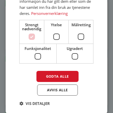
informasjon du har gitt dem eller som de
Lagerført
har samlet inn fra din bruk av tjenestene
deres.
Personvernerklæring
Habo dørvrider Palermo 19155 sort
Strengt
Ytelse
Målretting
728
kr
nødvendig
Legg i innkjøpsliste
Funksjonalitet
Ugradert
Lagerført
Dørsett slett 12x58mm
GODTA ALLE
249
kr
299
kr
-17%
AVVIS ALLE
Legg i innkjøpsliste
VIS DETALJER