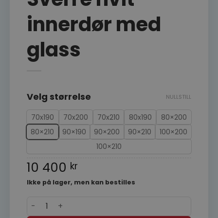
innerdør med
glass
Velg størrelse
NULLSTILL
70x190
70x200
70x210
80x190
80×200
80×210
90×190
90×200
90×210
100×200
100×210
10 400
kr
Ikke på lager, men kan bestilles
Harmonie Sverre hvit innerdør med glass 