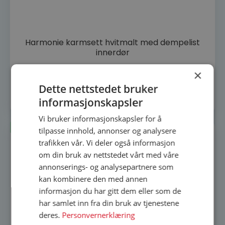
Dette
Harmonie karmsett hvitmalt med dempelist
produktet
innerdør
har
1 300
kr
flere
1 560
kr
-17%
×
varianter.
Dette nettstedet bruker
Alternativene
Velg alternativ
kan
informasjonskapsler
velges
Vi bruker informasjonskapsler for å
på
Lagerført
tilpasse innhold, annonser og analysere
produktsiden
trafikken vår. Vi deler også informasjon
om din bruk av nettstedet vårt med våre
annonserings- og analysepartnere som
kan kombinere den med annen
informasjon du har gitt dem eller som de
har samlet inn fra din bruk av tjenestene
deres.
Personvernerklæring
Dette