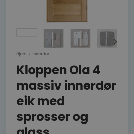
Hjem
/
Innerdør
Kloppen Ola 4
massiv innerdør
eik med
sprosser og
glass