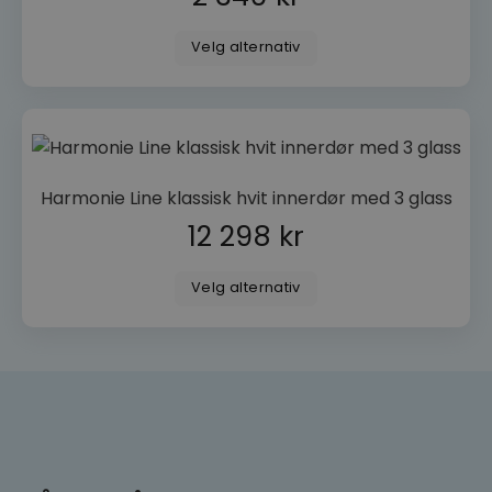
personvernregler
flere
varianter.
Velg alternativ
Alternativene
kan
velges
på
produktsiden
Dette
VISITOR_PRIVACY_METADATA
YouTube
Harmonie Line klassisk hvit innerdør med 3 glass
.youtube.com
produktet
12 298
kr
har
flere
varianter.
Velg alternativ
Alternativene
kan
velges
på
produktsiden
woocommerce_recently_viewed
Automattic
Inc.
dorogvindu.no