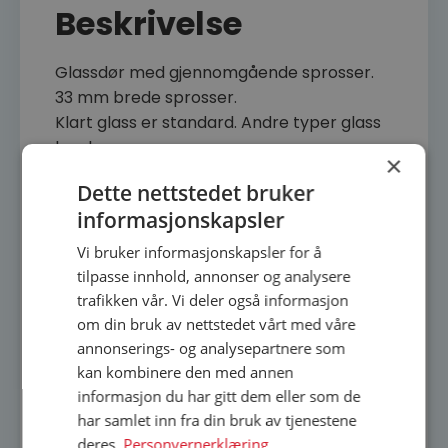
Beskrivelse
Glassdør med gjennomgående sprosser.
33 mm brede sprosser.
Klart glass er standard. Andre typer glass
kan leveres.
×
Leveres montert i sammensatt karm
Dette nettstedet bruker
1146 løftehengsler
informasjonskapsler
110 mm ramtrebredde.
20 mm fyllingstykkelse
Vi bruker informasjonskapsler for å
Leveres ubehandlet, lakkert,
tilpasse innhold, annonser og analysere
hvitpigmentert
trafikken vår. Vi deler også informasjon
Priset med eike karm.
om din bruk av nettstedet vårt med våre
annonserings- og analysepartnere som
Priset som ubehandlet.
kan kombinere den med annen
informasjon du har gitt dem eller som de
Standardmål (Alle dører)
har samlet inn fra din bruk av tjenestene
Høyde: 189-199-209cm
deres.
Personvernerklæring