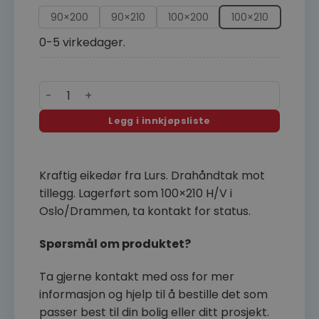
90×200
90×210
100×200
100×210
0-5 virkedager.
Lurs Bjuråker Eik ytterdør antall
Legg i innkjøpsliste
Kraftig eikedør fra Lurs. Drahåndtak mot
tillegg. Lagerført som 100×210 H/V i
Oslo/Drammen, ta kontakt for status.
Spørsmål om produktet?
Ta gjerne kontakt med oss for mer
informasjon og hjelp til å bestille det som
passer best til din bolig eller ditt prosjekt.