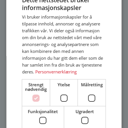
Dette nettstedet bruker
og Eikdørene leveres som vokset.
informasjonskapsler
Karmtykkelse 105mm.
Vi bruker informasjonskapsler for å
tilpasse innhold, annonser og analysere
trafikken vår. Vi deler også informasjon
Tillegg for drahåndtak: 5.990,-
om din bruk av nettstedet vårt med våre
annonserings- og analysepartnere som
kan kombinere den med annen
informasjon du har gitt dem eller som de
Standard størrelser: 90/100×200/210.
har samlet inn fra din bruk av tjenestene
Kan leveres i andre størrelser: Send
deres.
Personvernerklæring
forespørsel.
Dører høyere enn 210 leveres uten garanti.
Strengt
Ytelse
Målretting
nødvendig
Leveres med foringsspor.
Funksjonalitet
Ugradert