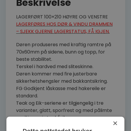
Beskrivelse
LAGERFØRT 100×210 HØYRE OG VENSTRE
LAGERFØRES HOS DØR & VINDU DRAMMEN
– SJEKK GJERNE LAGERSTATUS, FÅ IGJEN.
Døren produseres med kraftig ramtre på
70x60mm på sidene, bunn og topp, for
beste stabilitet.
Terskel i hardved med sliteskinne.
Døren kommer med fire justerbare
sikkerhetshengsler med bakkantsikring.
FG Godkjent låskasse med hakereile er
standard.
Teak og Eik-seriene er tilgjengelig i tre
varianter, glatt, sporfrest og med pålimte
speil i massiv teak/eik.
×
Teakdører kommer ferdig oljet fra fabrikk