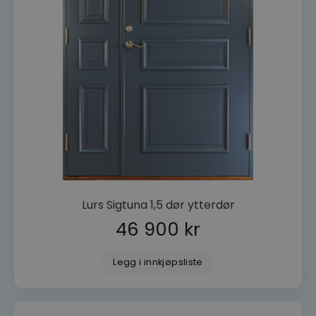
Inc.
dorogvindu.no
wp_woocommerce_session_[abcdef0123456789]
dorogvindu.no
{32}
woocommerce_cart_hash
Automattic
Inc.
dorogvindu.no
CookieScriptConsent
CookieScript
dorogvindu.no
Googles
personvernregler
Lurs Sigtuna 1,5 dør ytterdør
46 900
kr
Legg i innkjøpsliste
VISITOR_PRIVACY_METADATA
YouTube
.youtube.com