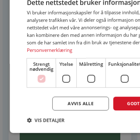
Dette nettstedet bruker informasjo
Vi bruker informasjonskapsler for å tilpasse innhold
analysere trafikken vår. Vi deler også informasjon o
nettstedet vårt med våre annonserings- og analysep
kan kombinere den med annen informasjon du har gi
som de har samlet inn fra din bruk av tjenestene der
Personvernerklæring
Strengt
Ytelse
Målretting
Funksjonalite
nødvendig
LYSEGRØNN
NCS S 4010-G30Y
AVVIS ALLE
GODT
VIS DETALJER