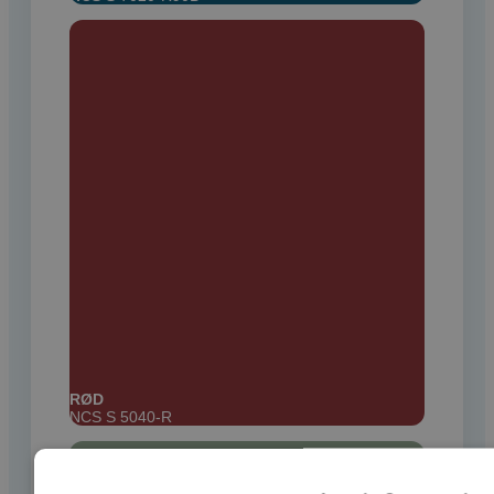
RØD
NCS S 5040-R