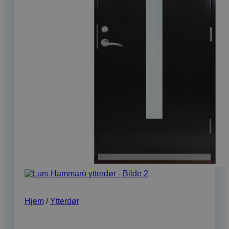
Hjem
/
Ytterdør