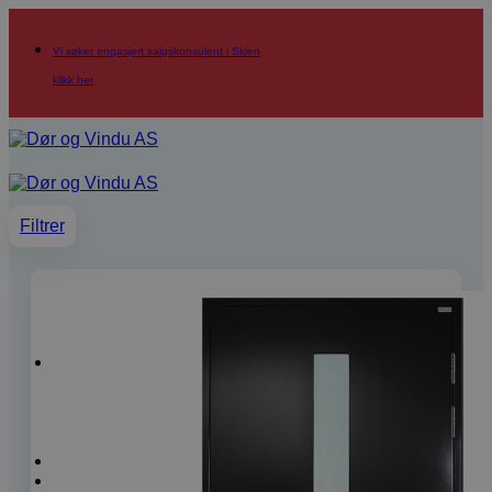
Skip
to
Vi søker engasjert salgskonsulent i Skien
content
klikk her
Filtrer
Products
search