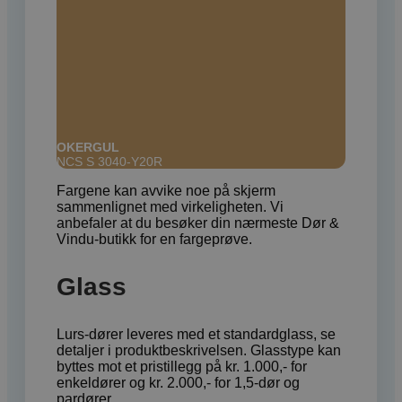
VISITOR_PRIVACY_METADATA
YouTube
.youtube.com
OKERGUL
NCS S 3040-Y20R
Fargene kan avvike noe på skjerm
sammenlignet med virkeligheten. Vi
anbefaler at du besøker din nærmeste Dør &
Vindu-butikk for en fargeprøve.
Glass
woocommerce_recently_viewed
Automattic
Inc.
Lurs-dører leveres med et standardglass, se
dorogvindu.n
detaljer i produktbeskrivelsen. Glasstype kan
byttes mot et pristillegg på kr. 1.000,- for
enkeldører og kr. 2.000,- for 1,5-dør og
pardører.