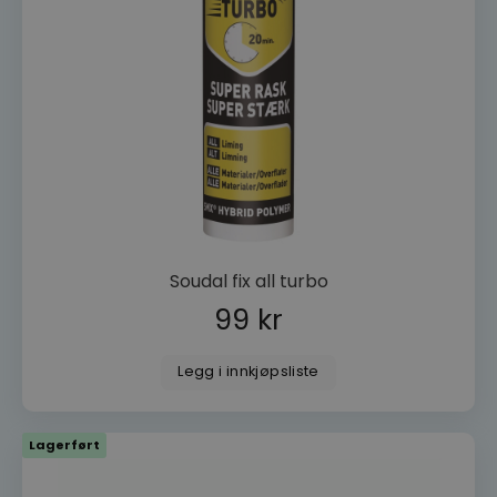
wp_woocommerce_session_[abcdef0123456789]
dorogvindu.no
{32}
woocommerce_cart_hash
Automattic
Inc.
dorogvindu.no
CookieScriptConsent
CookieScript
dorogvindu.no
Googles
personvernregler
Soudal fix all turbo
99
kr
Legg i innkjøpsliste
VISITOR_PRIVACY_METADATA
YouTube
.youtube.com
Lagerført