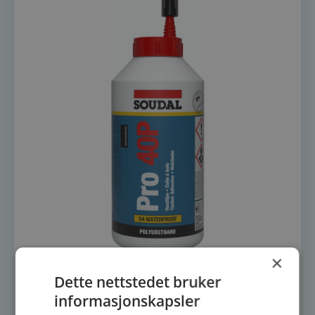
×
Soudal Pro 40P
Dette nettstedet bruker
209
kr
informasjonskapsler