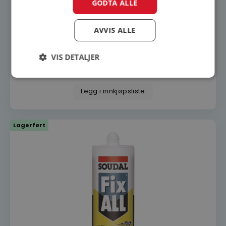
GODTA ALLE
AVVIS ALLE
Soudal Flexible Insulation Foam
VIS DETALJER
189
kr
Legg i innkjøpsliste
Strengt nødvendig
Ytelse
Målretting
Funksjonalitet
Ugradert
Lagerført
Strengt nødvendige informasjonskapsler tillater
kjernefunksjoner på nettstedet, som
brukerinnlogging og kontoadministrasjon.
Nettstedet kan ikke brukes riktig uten strengt
nødvendige informasjonskapsler.
FORSØRGER
NAVN
/
DOMENE
woocommerce_items_in_cart
Automattic
Inc.
dorogvindu.no