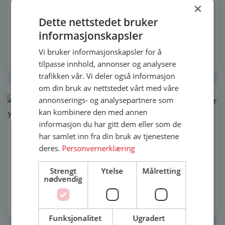
×
Dette nettstedet bruker
24 990
kr
29 990
kr
informasjonskapsler
Vi bruker informasjonskapsler for å
Legg i innkjøpsliste
Velg alternativ
tilpasse innhold, annonser og analysere
trafikken vår. Vi deler også informasjon
om din bruk av nettstedet vårt med våre
Lagerført
annonserings- og analysepartnere som
kan kombinere den med annen
Dette
Lurs Bjurön Eik
informasjon du har gitt dem eller som de
produktet
ytterdør
Lurs Hannestad
har samlet inn fra din bruk av tjenestene
har
ytterdør
deres.
Personvernerklæring
flere
varianter.
Alternativene
Strengt
Ytelse
Målretting
19 990
kr
34 990
kr
nødvendig
kan
velges
Legg i innkjøpsliste
Velg alternativ
på
produktsiden
Funksjonalitet
Ugradert