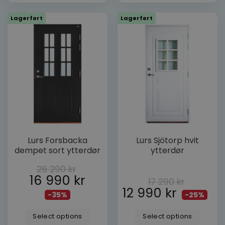
Lagerført
Lagerført
Dette
Dette
Lurs Forsbacka
Lurs Sjötorp hvit
produktet
produktet
dempet sort ytterdør
ytterdør
har
har
flere
flere
26 290
kr
varianter.
varianter.
16 990
kr
17 290
kr
Alternativene
Alternativene
12 990
kr
-35%
-25%
kan
kan
velges
velges
Select options
Select options
på
på