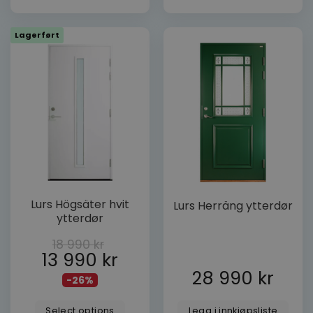
produktsiden
produktsiden
Lagerført
Dette
Lurs Högsäter hvit
Lurs Herräng ytterdør
produktet
ytterdør
har
flere
18 990
kr
varianter.
13 990
kr
Alternativene
28 990
kr
-26%
kan
velges
Select options
Legg i innkjøpsliste
på