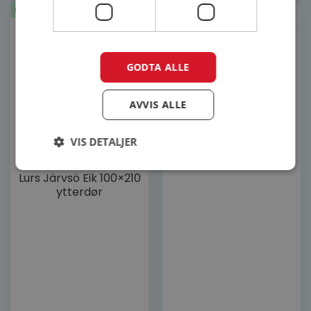
Lagerført
Lurs Laholm ytterdør
GODTA ALLE
AVVIS ALLE
VIS DETALJER
Lurs Järvsö Eik 100×210
ytterdør
Strengt nødvendig
Ytelse
Målretting
Funksjonalitet
Ugradert
Strengt nødvendige informasjonskapsler tillater
kjernefunksjoner på nettstedet, som
brukerinnlogging og kontoadministrasjon.
Nettstedet kan ikke brukes riktig uten strengt
nødvendige informasjonskapsler.
FORSØRGER