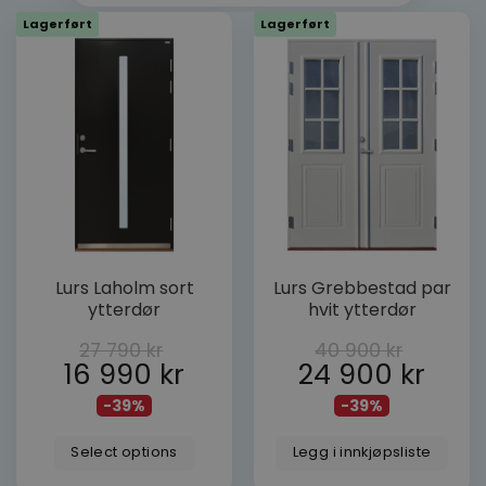
Lagerført
Lagerført
Dette
Lurs Laholm sort
Lurs Grebbestad par
produktet
ytterdør
hvit ytterdør
har
flere
27 790
kr
40 900
kr
varianter.
16 990
kr
24 900
kr
Alternativene
-39%
-39%
kan
velges
Select options
Legg i innkjøpsliste
på
produktsiden