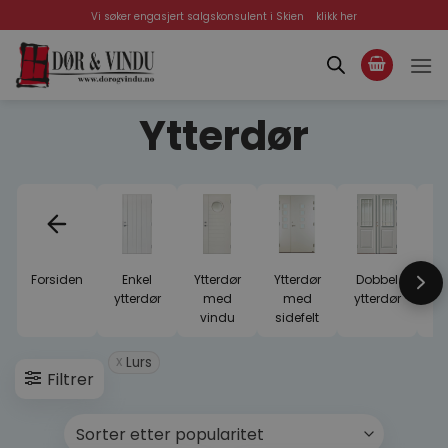
Skip
Vi søker engasjert salgskonsulent i Skien
klikk her
to
content
Ytterdør
Forsiden
Enkel
Ytterdør
Ytterdør
Dobbel
St
Ne
ytterdør
med
med
ytterdør
vindu
sidefelt
Lurs
Filtrer