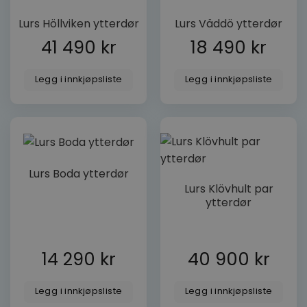
VISITOR_PRIVACY_METADATA
YouTube
Lurs Höllviken ytterdør
Lurs Väddö ytterdør
.youtube.com
41 490
kr
18 490
kr
Legg i innkjøpsliste
Legg i innkjøpsliste
woocommerce_recently_viewed
Automattic
Inc.
Lurs Boda ytterdør
dorogvindu.no
Lurs Klövhult par
ytterdør
FORSØRGER
FORSØRGER
NAVN
NAVN
UTLØPSDATO
UTLØPSDA
BE
/
DOMENE
/
DOMENE
14 290
kr
40 900
kr
FORSØRGER
/
NAVN
UTLØPSDATO
BESKRIV
_http_accept:image/webp
__Secure-ROLLOUT_TOKEN
dorogvindu.no
.youtube.com
Sesjon
5 måneder
De
DOMENE
FORSØRGER
/
NAVN
UTLØPSDATO
BESKR
uker
in
DOMENE
bru
Legg i innkjøpsliste
Legg i innkjøpsliste
sbjs_current_add
.dorogvindu.no
Sesjon
Denne coo
br
__Secure-YNID
.youtube.com
5 måneder
lagre inf
VISITOR_INFO1_LIVE
5 måneder 4
Denne
Google LLC