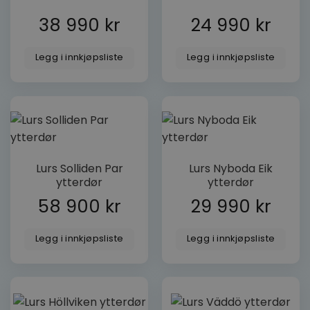
NAVN
/
DOMENE
38 990
kr
24 990
kr
woocommerce_items_in_cart
Automattic
Inc.
dorogvindu.no
Legg i innkjøpsliste
Legg i innkjøpsliste
wp_woocommerce_session_[abcdef0123456789]
dorogvindu.no
{32}
woocommerce_cart_hash
Automattic
Inc.
dorogvindu.no
Lurs Solliden Par
Lurs Nyboda Eik
ytterdør
ytterdør
CookieScriptConsent
CookieScript
dorogvindu.no
Googles
58 900
kr
29 990
kr
personvernregler
Legg i innkjøpsliste
Legg i innkjøpsliste