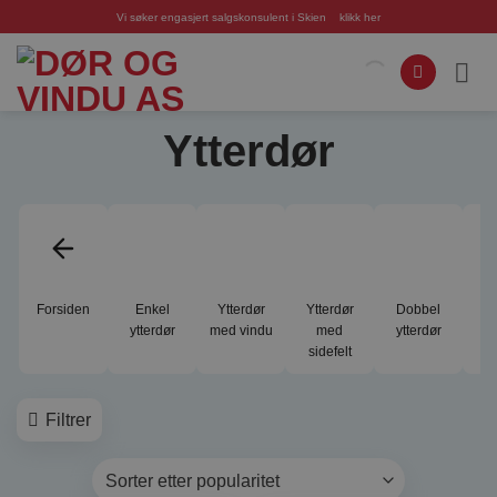
Skip
Vi søker engasjert salgskonsulent i Skien
klikk her
to
content
Ytterdør
Forsiden
Enkel
Ytterdør
Ytterdør
Dobbel
S
ytterdør
med vindu
med
ytterdør
sidefelt
Filtrer