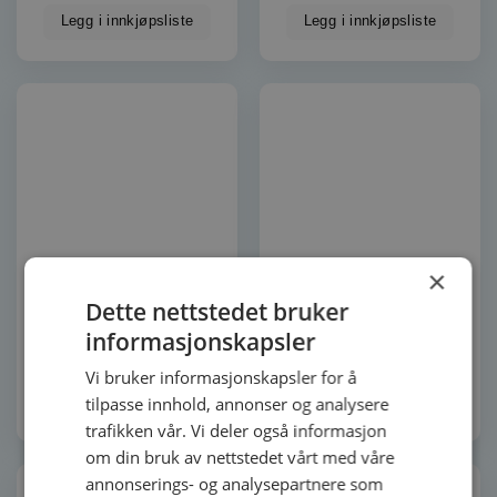
Legg i innkjøpsliste
Legg i innkjøpsliste
×
Dette nettstedet bruker
Lurs Ekenäs Par ytterdør
Lurs Wallentin ytterdør
informasjonskapsler
58 900
kr
35 990
kr
Vi bruker informasjonskapsler for å
tilpasse innhold, annonser og analysere
Legg i innkjøpsliste
Legg i innkjøpsliste
trafikken vår. Vi deler også informasjon
om din bruk av nettstedet vårt med våre
annonserings- og analysepartnere som