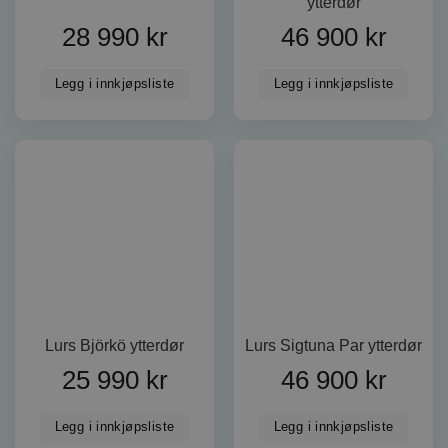
ytterdør
dorogvindu.no
28 990
kr
46 900
kr
CookieScriptConsent
CookieScript
dorogvindu.no
Googles
Legg i innkjøpsliste
Legg i innkjøpsliste
personvernregler
VISITOR_PRIVACY_METADATA
YouTube
.youtube.com
Lurs Björkö ytterdør
Lurs Sigtuna Par ytterdør
25 990
kr
46 900
kr
Legg i innkjøpsliste
Legg i innkjøpsliste