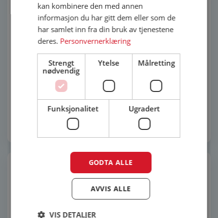
kan kombinere den med annen
informasjon du har gitt dem eller som de
har samlet inn fra din bruk av tjenestene
deres.
Personvernerklæring
Strengt
Ytelse
Målretting
nødvendig
Lurs Nysäter Par ytterdør
Lurs Fagerhult ytterdør
58 900
kr
33 990
kr
Funksjonalitet
Ugradert
Legg i innkjøpsliste
Legg i innkjøpsliste
GODTA ALLE
AVVIS ALLE
VIS DETALJER