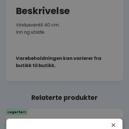
Beskrivelse
Vindusventil 40 cm.
Inn og utside.
Varebeholdningen kan varierer fra
butikk til butikk.
Relaterte produkter
Lagerført
×