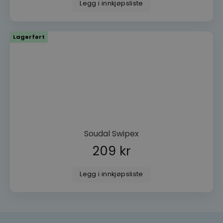
Legg i innkjøpsliste
woocommerce_items_in_cart
Automattic
Inc.
dorogvindu.no
Lagerført
wp_woocommerce_session_[abcdef0123456789]
dorogvindu.no
{32}
woocommerce_cart_hash
Automattic
Inc.
dorogvindu.no
CookieScriptConsent
CookieScript
dorogvindu.no
Googles
Soudal Swipex
personvernregler
209
kr
Legg i innkjøpsliste
VISITOR_PRIVACY_METADATA
YouTube