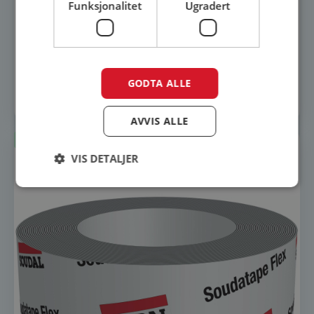
Funksjonalitet
Ugradert
Glava dyttestrimmel i pose
399
kr
GODTA ALLE
Legg i innkjøpsliste
AVVIS ALLE
Lagerført
VIS DETALJER
Strengt nødvendig
Ytelse
Målretting
Funksjonalitet
Ugradert
Strengt nødvendige informasjonskapsler tillater
kjernefunksjoner på nettstedet, som
brukerinnlogging og kontoadministrasjon.
Nettstedet kan ikke brukes riktig uten strengt
nødvendige informasjonskapsler.