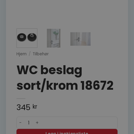
Hjem
/
Tilbehør
WC beslag
sort/krom 18672
345
kr
WC beslag sort/krom 18672 antall
Legg i innkjøpsliste